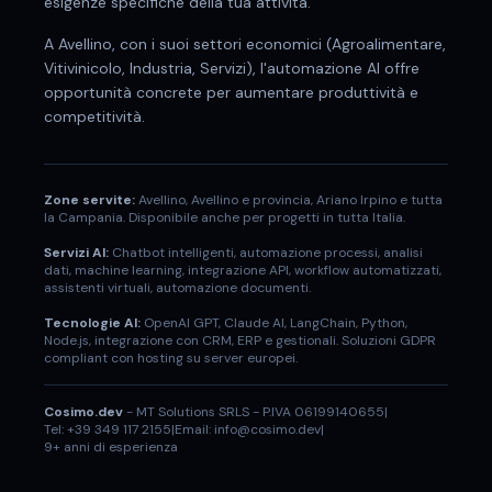
esigenze specifiche della tua attività.
A
Avellino
, con i suoi settori economici (
Agroalimentare,
Vitivinicolo, Industria, Servizi
), l'automazione AI offre
opportunità concrete per aumentare produttività e
competitività.
Zone servite:
Avellino
,
Avellino
e provincia,
Ariano Irpino
e tutta
la Campania. Disponibile anche per progetti in tutta Italia.
Servizi AI:
Chatbot intelligenti, automazione processi, analisi
dati, machine learning, integrazione API, workflow automatizzati,
assistenti virtuali, automazione documenti.
Tecnologie AI:
OpenAI GPT, Claude AI, LangChain, Python,
Node.js, integrazione con CRM, ERP e gestionali. Soluzioni GDPR
compliant con hosting su server europei.
Cosimo.dev
- MT Solutions SRLS - P.IVA 06199140655
|
Tel: +39 349 117 2155
|
Email: info@cosimo.dev
|
9+ anni di esperienza