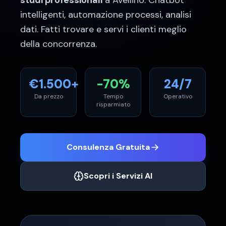
studi professionali
a
Avellino
. Chatbot
intelligenti, automazione processi, analisi
dati. Fatti trovare e servi i clienti meglio
della concorrenza.
€
1.500
+
-70%
24/7
Da prezzo
Tempo
Operativo
risparmiato
Consulenza Gratuita
Scopri i Servizi AI