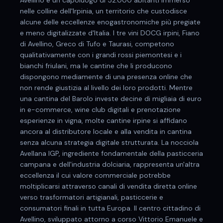
Avellino è un capoluogo di 52.000 abitanti immerso
nelle colline dell'Irpinia, un territorio che custodisce
alcune delle eccellenze enogastronomiche più pregiate
e meno digitalizzate d'Italia. I tre vini DOCG irpini, Fiano
di Avellino, Greco di Tufo e Taurasi, competono
qualitativamente con i grandi rossi piemontesi e i
bianchi friulani, ma le cantine che li producono
dispongono mediamente di una presenza online che
non rende giustizia al livello dei loro prodotti. Mentre
una cantina del Barolo investe decine di migliaia di euro
in e-commerce, wine club digitali e prenotazione
esperienze in vigna, molte cantine irpine si affidano
ancora al distributore locale e alla vendita in cantina
senza alcuna strategia digitale strutturata. La nocciola
Avellana IGP, ingrediente fondamentale della pasticceria
campana e dell'industria dolciaria, rappresenta un'altra
eccellenza il cui valore commerciale potrebbe
moltiplicarsi attraverso canali di vendita diretta online
verso trasformatori artigianali, pasticcerie e
consumatori finali in tutta Europa. Il centro cittadino di
Avellino, sviluppato attorno a corso Vittorio Emanuele e