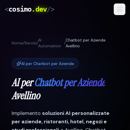
<
cosimo
.dev
/>
Servizi
AI
Chatbot per Aziende
Risultati
Home
/
Servizi
/
/
Automation
Avellino
Come Lavoro
AI per Chatbot per Aziende
Blog
AI per
Chatbot per Aziende
IT
/
RO
Avellino
Preventivo Gratuito
Implemento
soluzioni AI personalizzate
per
aziende, ristoranti, hotel, negozi e