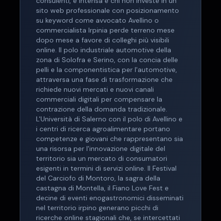
consulenti, è intensa e chi non investe in un
sito web professionale con posizionamento
su keyword come avvocato Avellino o
commercialista Irpinia perde terreno mese
dopo mese a favore di colleghi più visibili
online. Il polo industriale automotive della
zona di Solofra e Serino, con la concia delle
pelli e la componentistica per l'automotive,
attraversa una fase di trasformazione che
richiede nuovi mercati e nuovi canali
commerciali digitali per compensare la
contrazione della domanda tradizionale.
L'Università di Salerno con il polo di Avellino e
i centri di ricerca agroalimentare portano
competenze e giovani che rappresentano sia
una risorsa per l'innovazione digitale del
territorio sia un mercato di consumatori
esigenti in termini di servizi online. Il Festival
del Carciofo di Montoro, la sagra della
castagna di Montella, il Fiano Love Fest e
decine di eventi enogastronomici disseminati
nel territorio irpino generano picchi di
ricerche online stagionali che, se intercettati