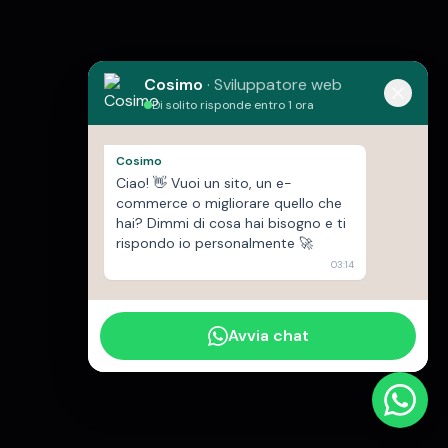
Cosimo
·
Sviluppatore web
Di solito risponde entro 1 ora
Cosimo
Ciao! 👋 Vuoi un sito, un e-
commerce o migliorare quello che
hai? Dimmi di cosa hai bisogno e ti
rispondo io personalmente 🚀
03:14
Avvia chat