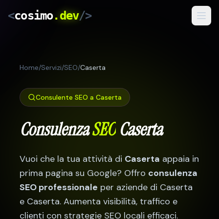
<
cosimo
.dev
/>
Servizi
Home
/
Servizi
/
SEO
/
Caserta
Risultati
Come Lavoro
Consulente SEO a
Caserta
Blog
Consulenza
SEO
Caserta
IT
/
RO
Vuoi che la tua attività di
Caserta
appaia in
Preventivo Gratuito
prima pagina su Google? Offro
consulenza
SEO professionale
per aziende di
Caserta
e
Caserta
. Aumenta visibilità, traffico e
clienti con strategie SEO locali efficaci.