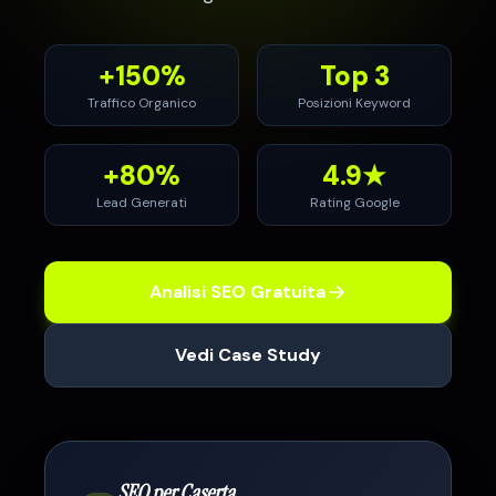
+150%
Top 3
Traffico Organico
Posizioni Keyword
+80%
4.9★
Lead Generati
Rating Google
Analisi SEO Gratuita
Vedi Case Study
SEO per
Caserta