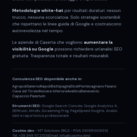
Metodologie white-hat
per risultati duraturi: nessun
trucco, nessuna scorciatoia. Solo strategie sostenibili
che rispettano le linee guida di Google e costruiscono
autorevolezza nel tempo.
Le aziende di
Caserta
che vogliono
aumentare la
visibilità su Google
possono richiedere un'analisi SEO
gratuita. Trasparenza totale e risultati misurabili.
Consulenza SEO disponibile anche in:
Agropoli
Salerno
Napoli
Battipaglia
Eboli
Pontecagnano Faiano
Cava de' Tirreni
Nocera Inferiore
Avellino
Benevento
Capaccio Paestum
Strumenti SEO:
Google Search Console, Google Analytics 4,
SEMrush, Ahrefs, Screaming Frog, PageSpeed Insights. Analisi
dati e reportistica professionale.
Cosimo.dev
- MT Solutions SRLS - P.IVA 06199140655
|
Tel: +39 349 117 2155
|
Email: info@cosimo.dev
|