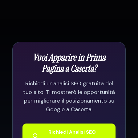
driven. I miei clienti vedono risultati
(Google Business Profile, contenuti). Ma per
concreti e misurabili.
risultati seri serve competenza tecnica,
tempo dedicato e strumenti professionali.
Un consulente SEO ti fa risparmiare tempo
e ottenere risultati più velocemente.
Vuoi Apparire in Prima
Pagina a
Caserta
?
Richiedi un'analisi SEO gratuita del
tuo sito. Ti mostrerò le opportunità
per migliorare il posizionamento su
Google a
Caserta
.
Richiedi Analisi SEO