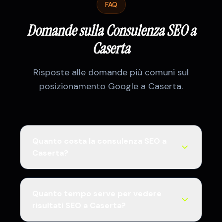
FAQ
Domande sulla Consulenza SEO a
Caserta
Risposte alle domande più comuni sul
posizionamento Google a
Caserta
.
Quanto costa la consulenza SEO a
Caserta?
I costi SEO a Caserta variano in base agli
obiettivi: audit SEO una tantum da €300,
Quanto tempo serve per vedere
pacchetti mensili SEO locale da
risultati SEO a Caserta?
€500/mese, SEO completa con content