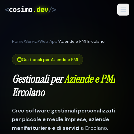
<
cosimo
.dev
/>
Servizi
Home
/
Servizi
/
Web App
/
Aziende e PMI Ercolano
Risultati
Come Lavoro
Gestionali per Aziende e PMI
Blog
Gestionali per
Aziende e PMI
Ercolano
IT
/
RO
Preventivo Gratuito
Creo
software gestionali personalizzati
per
piccole e medie imprese, aziende
manifatturiere e di servizi
a
Ercolano
.