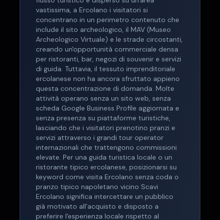
flusso turistico è disperso su un'area
vastissima, a Ercolano i visitatori si
concentrano in un perimetro contenuto che
include il sito archeologico, il MAV (Museo
Archeologico Virtuale) e le strade circostanti,
creando un'opportunità commerciale densa
per ristoranti, bar, negozi di souvenir e servizi
di guida. Tuttavia, il tessuto imprenditoriale
ercolanese non ha ancora sfruttato appieno
questa concentrazione di domanda. Molte
attività operano senza un sito web, senza
scheda Google Business Profile aggiornata e
senza presenza su piattaforme turistiche,
lasciando che i visitatori prenotino pranzi e
servizi attraverso i grandi tour operator
internazionali che trattengono commissioni
elevate. Per una guida turistica locale o un
ristorante tipico ercolanese, posizionarsi su
keyword come visita Ercolano senza coda o
pranzo tipico napoletano vicino Scavi
Ercolano significa intercettare un pubblico
già motivato all'acquisto e disposto a
preferire l'esperienza locale rispetto al