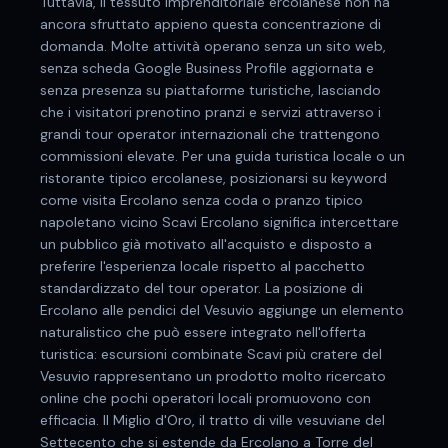
Tuttavia, il tessuto imprenditoriale ercolanese non ha
ancora sfruttato appieno questa concentrazione di
domanda. Molte attività operano senza un sito web,
senza scheda Google Business Profile aggiornata e
senza presenza su piattaforme turistiche, lasciando
che i visitatori prenotino pranzi e servizi attraverso i
grandi tour operator internazionali che trattengono
commissioni elevate. Per una guida turistica locale o un
ristorante tipico ercolanese, posizionarsi su keyword
come visita Ercolano senza coda o pranzo tipico
napoletano vicino Scavi Ercolano significa intercettare
un pubblico già motivato all'acquisto e disposto a
preferire l'esperienza locale rispetto al pacchetto
standardizzato del tour operator. La posizione di
Ercolano alle pendici del Vesuvio aggiunge un elemento
naturalistico che può essere integrato nell'offerta
turistica: escursioni combinate Scavi più cratere del
Vesuvio rappresentano un prodotto molto ricercato
online che pochi operatori locali promuovono con
efficacia. Il Miglio d'Oro, il tratto di ville vesuviane del
Settecento che si estende da Ercolano a Torre del