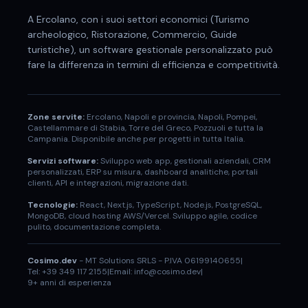
A
Ercolano
, con i suoi settori economici (
Turismo
archeologico, Ristorazione, Commercio, Guide
turistiche
), un software gestionale personalizzato può
fare la differenza in termini di efficienza e competitività.
Zone servite:
Ercolano
,
Napoli
e provincia,
Napoli, Pompei,
Castellammare di Stabia, Torre del Greco, Pozzuoli
e tutta la
Campania. Disponibile anche per progetti in tutta Italia.
Servizi software:
Sviluppo web app, gestionali aziendali, CRM
personalizzati, ERP su misura, dashboard analitiche, portali
clienti, API e integrazioni, migrazione dati.
Tecnologie:
React, Next.js, TypeScript, Node.js, PostgreSQL,
MongoDB, cloud hosting AWS/Vercel. Sviluppo agile, codice
pulito, documentazione completa.
Cosimo.dev
- MT Solutions SRLS - P.IVA 06199140655
|
Tel: +39 349 117 2155
|
Email: info@cosimo.dev
|
9+ anni di esperienza