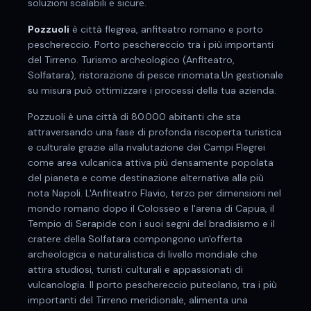
soluzioni scalabili e sicure.
Pozzuoli
è
città flegrea, anfiteatro romano e porto
peschereccio
.
Porto peschereccio tra i più importanti
del Tirreno. Turismo archeologico (Anfiteatro,
Solfatara), ristorazione di pesce rinomata.
Un gestionale
su misura può ottimizzare i processi della tua azienda.
Pozzuoli è una città di 80.000 abitanti che sta
attraversando una fase di profonda riscoperta turistica
e culturale grazie alla rivalutazione dei Campi Flegrei
come area vulcanica attiva più densamente popolata
del pianeta e come destinazione alternativa alla più
nota Napoli. L'Anfiteatro Flavio, terzo per dimensioni nel
mondo romano dopo il Colosseo e l'arena di Capua, il
Tempio di Serapide con i suoi segni del bradisismo e il
cratere della Solfatara compongono un'offerta
archeologica e naturalistica di livello mondiale che
attira studiosi, turisti culturali e appassionati di
vulcanologia. Il porto peschereccio puteolano, tra i più
importanti del Tirreno meridionale, alimenta una