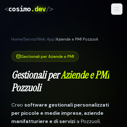
<
cosimo
.dev
/>
Servizi
Home
/
Servizi
/
Web App
/
Aziende e PMI Pozzuoli
Risultati
Come Lavoro
Gestionali per Aziende e PMI
Blog
Gestionali per
Aziende e PMI
Pozzuoli
IT
/
RO
Preventivo Gratuito
Creo
software gestionali personalizzati
per
piccole e medie imprese, aziende
manifatturiere e di servizi
a
Pozzuoli
.