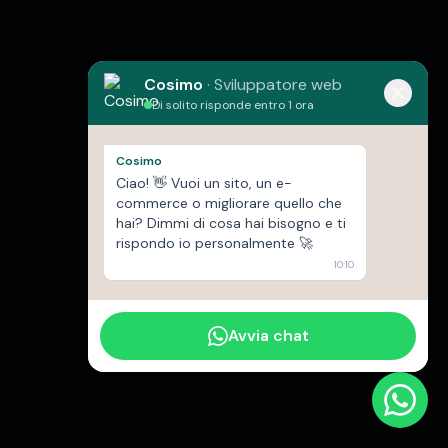
Cosimo
·
Sviluppatore web
Di solito risponde entro 1 ora
Cosimo
Ciao! 👋 Vuoi un sito, un e-
commerce o migliorare quello che
hai? Dimmi di cosa hai bisogno e ti
rispondo io personalmente 🚀
10:10
Avvia chat