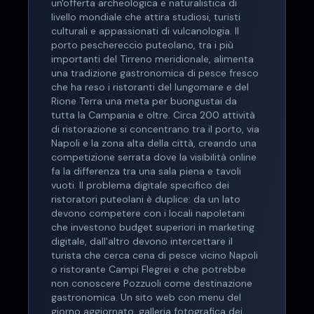
un'offerta archeologica e naturalistica di
livello mondiale che attira studiosi, turisti
culturali e appassionati di vulcanologia. Il
porto peschereccio puteolano, tra i più
importanti del Tirreno meridionale, alimenta
una tradizione gastronomica di pesce fresco
che ha reso i ristoranti del lungomare e del
Rione Terra una meta per buongustai da
tutta la Campania e oltre. Circa 200 attività
di ristorazione si concentrano tra il porto, via
Napoli e la zona alta della città, creando una
competizione serrata dove la visibilità online
fa la differenza tra una sala piena e tavoli
vuoti. Il problema digitale specifico dei
ristoratori puteolani è duplice: da un lato
devono competere con i locali napoletani
che investono budget superiori in marketing
digitale, dall'altro devono intercettare il
turista che cerca cena di pesce vicino Napoli
o ristorante Campi Flegrei e che potrebbe
non conoscere Pozzuoli come destinazione
gastronomica. Un sito web con menu del
giorno aggiornato, galleria fotografica dei