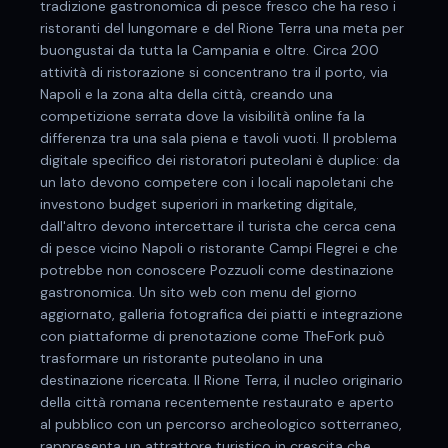
tradizione gastronomica di pesce fresco che ha reso i
ristoranti del lungomare e del Rione Terra una meta per
buongustai da tutta la Campania e oltre. Circa 200
attività di ristorazione si concentrano tra il porto, via
Napoli e la zona alta della città, creando una
competizione serrata dove la visibilità online fa la
differenza tra una sala piena e tavoli vuoti. Il problema
digitale specifico dei ristoratori puteolani è duplice: da
un lato devono competere con i locali napoletani che
investono budget superiori in marketing digitale,
dall'altro devono intercettare il turista che cerca cena
di pesce vicino Napoli o ristorante Campi Flegrei e che
potrebbe non conoscere Pozzuoli come destinazione
gastronomica. Un sito web con menu del giorno
aggiornato, galleria fotografica dei piatti e integrazione
con piattaforme di prenotazione come TheFork può
trasformare un ristorante puteolano in una
destinazione ricercata. Il Rione Terra, il nucleo originario
della città romana recentemente restaurato e aperto
al pubblico con un percorso archeologico sotterraneo,
rappresenta un attrattore turistico in crescita che