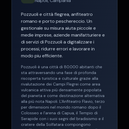
Napoli
,
Campania
Pozzuoli
e
città flegrea, anfiteatro
romano e porto peschereccio
. Un
gestionale su misura aiuta
piccole e
medie imprese, aziende manifatturiere e
di servizi
di
Pozzuoli
a digitalizzare i
processi, ridurre errori e lavorare in
modo piu efficiente.
Pozzuoli è una città di 80.000 abitanti che
sta attraversando una fase di profonda
riscoperta turistica e culturale grazie alla
rivalutazione dei Campi Flegrei come area
vulcanica attiva più densamente popolata
del pianeta e come destinazione alternativa
alla più nota Napoli. L'Anfiteatro Flavio, terzo
per dimensioni nel mondo romano dopo il
Colosseo e l'arena di Capua, il Tempio di
Serapide con i suoi segni del bradisismo e il
cratere della Solfatara compongono