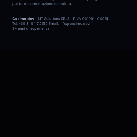
pulito, documentazione completa.
Cosimo.dev
- MT Solutions SRLS - P.IVA 06199140655
|
Tel: +39 349 117 2155
|
Email: info@cosimo.dev
|
9+ anni di esperienza