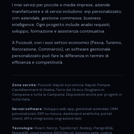
I miei servizi per
piccole e medie imprese, aziende
manifatturiere e di servizi
includono:
erp personalizzato,
crm aziendale, gestione commesse, business
intelligence
. Ogni progetto include analisi requisiti,
sviluppo, formazione e assistenza continuativa.
A
Pozzuoli
, con i suoi settori economici (
Pesca, Turismo,
Ristorazione, Commercio
), un software gestionale
personalizzato può fare la differenza in termini di
efficienza e competitività.
Zone servite:
Pozzuoli
,
Napoli
e provincia,
Napoli, Pompei,
Castellammare di Stabia, Torre del Greco, Giugliano in
Campania
e tutta la Campania. Disponibile anche per progetti in
tutta Italia.
Servizi software:
Sviluppo web app, gestionali aziendali, CRM
personalizzati, ERP su misura, dashboard analitiche, portali
clienti, API e integrazioni, migrazione dati.
Tecnologie:
React, Next.js, TypeScript, Node.js, PostgreSQL,
MongoDB, cloud hosting AWS/Vercel. Sviluppo agile, codice