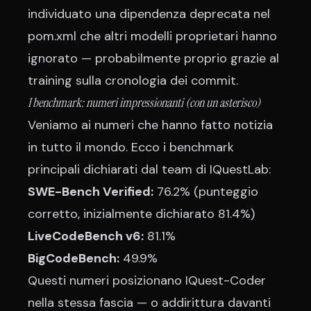
individuato una dipendenza deprecata nel
pom.xml che altri modelli proprietari hanno
ignorato — probabilmente proprio grazie al
training sulla cronologia dei commit.
I benchmark: numeri impressionanti (con un asterisco)
Veniamo ai numeri che hanno fatto notizia
in tutto il mondo. Ecco i benchmark
principali dichiarati dal team di IQuestLab:
SWE-Bench Verified:
76.2% (punteggio
corretto, inizialmente dichiarato 81.4%)
LiveCodeBench v6:
81.1%
BigCodeBench:
49.9%
Questi numeri posizionano IQuest-Coder
nella stessa fascia — o addirittura davanti