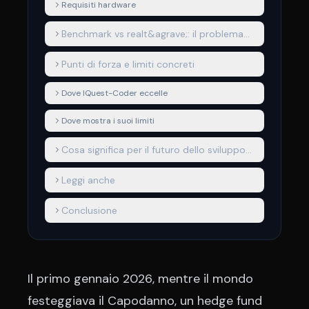
Requisiti hardware
Benchmark vs realt&agrave;: il problema
del "benchmaxxing"
Punti di forza e limiti concreti
Dove IQuest-Coder eccelle
Dove mostra i suoi limiti
Cosa significa per il futuro dello sviluppo
software
Leggi anche
Conclusione
Il primo gennaio 2026, mentre il mondo
festeggiava il Capodanno, un hedge fund