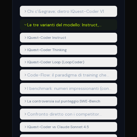
Chi c'&egrave; dietro IQuest-Coder V1
Le tre varianti del modello: Instruct,
Thinking e Loop
IQuest-Coder Instruct
IQuest-Coder Thinking
IQuest-Coder Loop (LoopCoder)
Code-Flow: il paradigma di training che
cambia le regole
I benchmark: numeri impressionanti (con
un asterisco)
La controversia sul punteggio SWE-Bench
Confronto diretto con i competitor
principali
IQuest-Coder vs Claude Sonnet 4.5