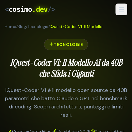
<
cosimo
.dev
/>
Home
/
Blog
/
Tecnologie
/
IQuest-Coder V1: Il Modello AI da 40B che Sfida i Giganti
Servizi
Risultati
TECNOLOGIE
Come Lavoro
IQuest-Coder V1: Il Modello AI da 40B
Blog
che Sfida i Giganti
IT
/
RO
IQuest-Coder V1 è il modello open source da 40B
parametri che batte Claude e GPT nei benchmark
Preventivo Gratuito
di coding. Scopri architettura, punteggi e limiti
reali.
Cosmin-Anton Mihoc
5 febbraio 2026
11 min
di lettura