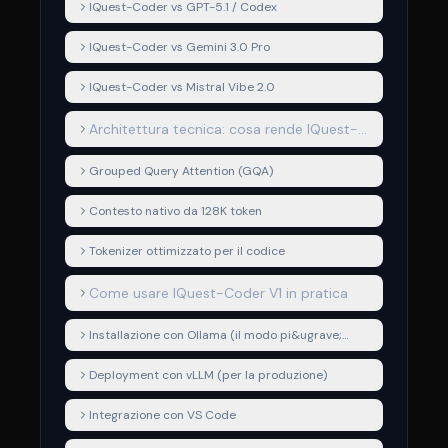
IQuest-Coder vs GPT-5.1 / Codex
IQuest-Coder vs Gemini 3.0 Pro
IQuest-Coder vs Mistral Vibe 2.0
Architettura tecnica: cosa rende IQuest-
Coder speciale
Grouped Query Attention (GQA)
Contesto nativo da 128K token
Tokenizer ottimizzato per il codice
Come usare IQuest-Coder V1 in pratica
Installazione con Ollama (il modo pi&ugrave;
semplice)
Deployment con vLLM (per la produzione)
Integrazione con VS Code