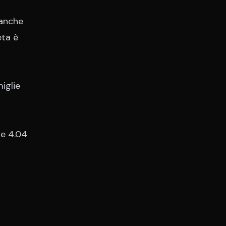
 anche
eta è
iglie
ge 4.04