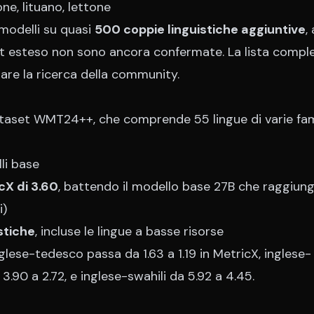
ne, lituano, lettone
 modelli su quasi
500 coppie linguistiche aggiuntive
,
et esteso non sono ancora confermate. La lista compl
iare la ricerca della community.
aset WMT24++, che comprende 55 lingue di varie fam
li base
cX di 3.60
, battendo il modello base 27B che raggiun
i)
stiche
, incluse le lingue a basse risorse
glese-tedesco passa da 1.63 a 1.19 in MetricX, inglese-
3.90 a 2.72, e inglese-swahili da 5.92 a 4.45.