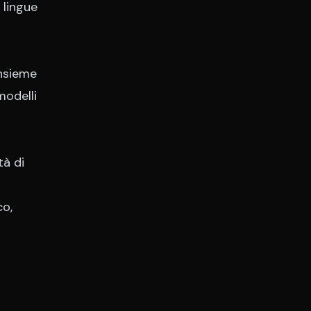
 lingue
insieme
modelli
à di
co,