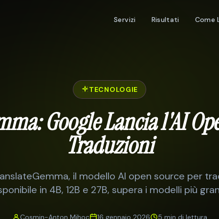
Servizi
Risultati
Come 
TECNOLOGIE
mma: Google Lancia l'AI Ope
Traduzioni
ranslateGemma, il modello AI open source per trad
sponibile in 4B, 12B e 27B, supera i modelli più gran
Cosmin-Anton Mihoc
16 gennaio 2026
5 min
di lettura