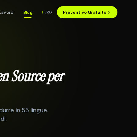
Lavoro
Blog
Preventivo Gratuito
IT
/
RO
n Source per
urre in 55 lingue.
di.