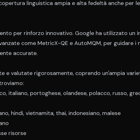
copertura linguistica ampia e alta fedeltà anche per le
to per rinforzo innovativo. Google ha utilizzato un 
e avanzate come MetricX-QE e AutoMQM, per guidare i 
mente accurate.
e e valutate rigorosamente, coprendo un'ampia variet
 troviamo:
o, italiano, portoghese, olandese, polacco, russo, gre
no, hindi, vietnamita, thai, indonesiano, malese
iano
sse risorse