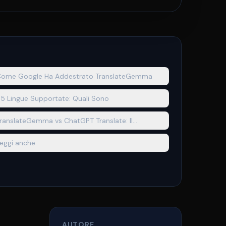
ome Google Ha Addestrato TranslateGemma
5 Lingue Supportate: Quali Sono
ranslateGemma vs ChatGPT Translate: Il
onfronto
eggi anche
AUTORE