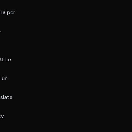
tra per
e
I. Le
 un
slate
cy