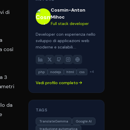
Cosmin-Anton
vi di
Mihoc
Full stack developer
Developer con esperienza nello
a
sviluppo di applicazioni web
moderne e scalabili.
a così
Specializzato in PHP, Laravel,
Node.js e tecnologie frontend
come React e Next.js.
+
4
php
nodejs
html
css
Appassionato di architetture
a 3
pulite, performance e user
Vedi profilo completo
experience. Aiuto aziende e
ametri
professionisti a trasformare le
loro idee in soluzioni digitali
llo da
efficaci.
TAGS
e
TranslateGemma
Google AI
traduzione automatica