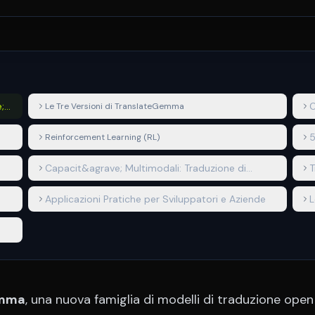
;
C
Le Tre Versioni di TranslateGemma
5
Reinforcement Learning (RL)
Capacit&agrave; Multimodali: Traduzione di
T
Immagini
C
Applicazioni Pratiche per Sviluppatori e Aziende
L
emma
, una nuova famiglia di modelli di traduzione open