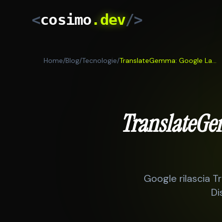
<
cosimo
.dev
/>
Home
/
Blog
/
Tecnologie
/
TranslateGemma: Google Lancia l'AI Open Source per Traduzioni
TranslateGe
Google rilascia T
Di