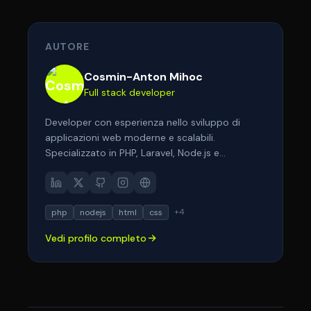
AUTORE
Cosmin-Anton Mihoc
Full stack developer
Developer con esperienza nello sviluppo di
applicazioni web moderne e scalabili.
Specializzato in PHP, Laravel, Node.js e
tecnologie frontend come React e Next.js.
Appassionato di architetture pulite,
performance e user experience. Aiuto aziende e
+
4
php
nodejs
html
css
professionisti a trasformare le loro idee in
soluzioni digitali efficaci.
Vedi profilo completo