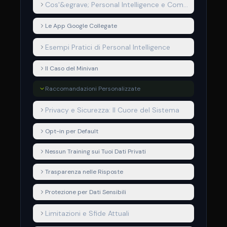
Cos'&egrave; Personal Intelligence e Come
Funziona
Le App Google Collegate
Esempi Pratici di Personal Intelligence
Il Caso del Minivan
Raccomandazioni Personalizzate
Privacy e Sicurezza: Il Cuore del Sistema
Opt-in per Default
Nessun Training sui Tuoi Dati Privati
Trasparenza nelle Risposte
Protezione per Dati Sensibili
Limitazioni e Sfide Attuali