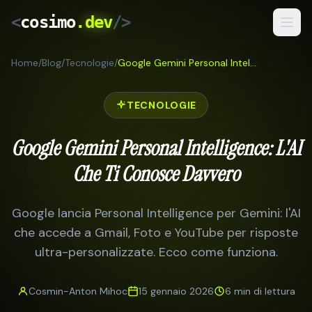
<
cosimo
.dev
/>
Home
/
Blog
/
Tecnologie
/
Google Gemini Personal Intelligence: L'AI Che Ti Conosce Davvero
Servizi
Risultati
TECNOLOGIE
Come Lavoro
Google Gemini Personal Intelligence: L'AI
Blog
Che Ti Conosce Davvero
IT
/
RO
Google lancia Personal Intelligence per Gemini: l'AI
che accede a Gmail, Foto e YouTube per risposte
Preventivo Gratuito
ultra-personalizzate. Ecco come funziona.
Cosmin-Anton Mihoc
15 gennaio 2026
6 min
di lettura