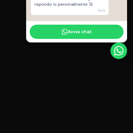
rispondo io personalmente 🚀
19:58
Avvia chat
<
cosimo
.dev
/>
Sviluppo Web Full Stack artigianale
Da Agropoli per il mondo.