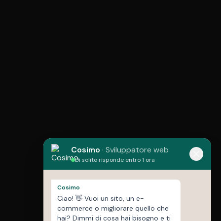
Cosimo
·
Sviluppatore web
Di solito risponde entro 1 ora
Cosimo
Ciao! 👋 Vuoi un sito, un e-
commerce o migliorare quello che
hai? Dimmi di cosa hai bisogno e ti