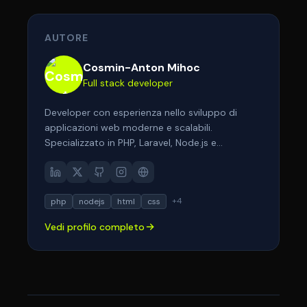
AUTORE
Cosmin-Anton Mihoc
Full stack developer
Developer con esperienza nello sviluppo di
applicazioni web moderne e scalabili.
Specializzato in PHP, Laravel, Node.js e
tecnologie frontend come React e Next.js.
Appassionato di architetture pulite,
performance e user experience. Aiuto aziende e
+
4
php
nodejs
html
css
professionisti a trasformare le loro idee in
soluzioni digitali efficaci.
Vedi profilo completo