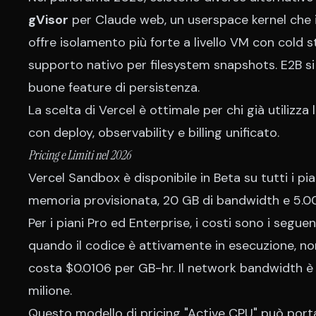
gVisor
per Claude web, un userspace kernel che in
offre isolamento più forte a livello VM con cold s
supporto nativo per filesystem snapshots. E2B s
buone feature di persistenza.
La scelta di Vercel è ottimale per chi già utilizza
con deploy,
observability
e billing unificato.
Pricing e Limiti nel 2026
Vercel Sandbox è disponibile in Beta su tutti i pi
memoria provisionata, 20 GB di bandwidth e 5.00
Per i piani Pro ed Enterprise, i costi sono i segue
quando il codice è attivamente in esecuzione, non
costa $0.0106 per GB-hr. Il network bandwidth è
milione.
Questo modello di pricing "Active CPU" può port