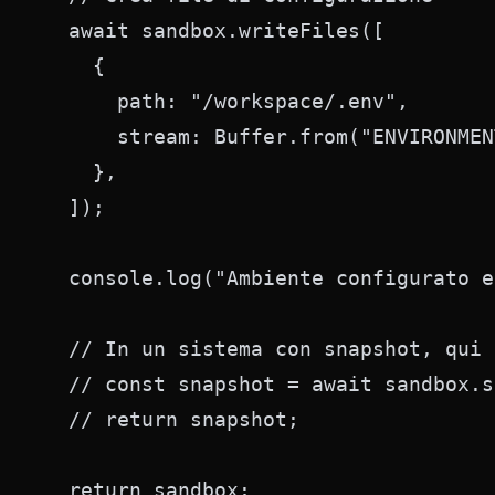
  await sandbox.writeFiles([

    { 

      path: "/workspace/.env", 

      stream: Buffer.from("ENVIRONMEN
    },

  ]);

  console.log("Ambiente configurato e
  // In un sistema con snapshot, qui 
  // const snapshot = await sandbox.s
  // return snapshot;

  return sandbox;
