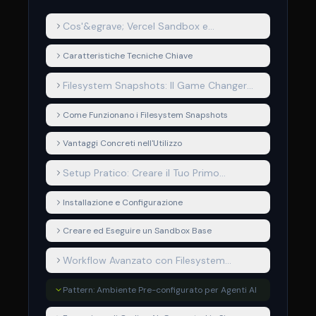
Cos'&egrave; Vercel Sandbox e
Perch&eacute; &egrave; Importante
Caratteristiche Tecniche Chiave
Filesystem Snapshots: Il Game Changer
per i Cold Start
Come Funzionano i Filesystem Snapshots
Vantaggi Concreti nell'Utilizzo
Setup Pratico: Creare il Tuo Primo
Sandbox
Installazione e Configurazione
Creare ed Eseguire un Sandbox Base
Workflow Avanzato con Filesystem
Snapshots
Pattern: Ambiente Pre-configurato per Agenti AI