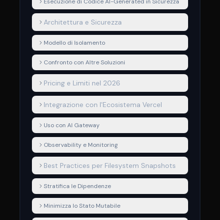
Esecuzione di Codice AI-Generated in Sicurezza
Architettura e Sicurezza
Modello di Isolamento
Confronto con Altre Soluzioni
Pricing e Limiti nel 2026
Integrazione con l'Ecosistema Vercel
Uso con AI Gateway
Observability e Monitoring
Best Practices per Filesystem Snapshots
Stratifica le Dipendenze
Minimizza lo Stato Mutabile