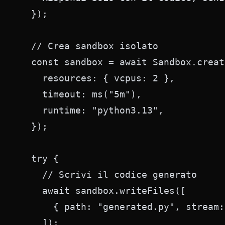
  });

  // Crea sandbox isolato

  const sandbox = await Sandbox.create
    resources: { vcpus: 2 },

    timeout: ms("5m"),

    runtime: "python3.13",

  });

  try {

    // Scrivi il codice generato

    await sandbox.writeFiles([

      { path: "generated.py", stream:
    ]);
