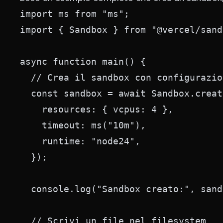
import ms from "ms";

import { Sandbox } from "@vercel/sand
async function main() {

  // Crea il sandbox con configurazio
  const sandbox = await Sandbox.create
    resources: { vcpus: 4 },

    timeout: ms("10m"),

    runtime: "node24",

  });

  console.log("Sandbox creato:", sand
  // Scrivi un file nel filesystem
