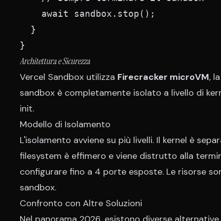
    await sandbox.stop();

  }

}
Architettura e Sicurezza
Vercel Sandbox utilizza
Firecracker microVM
, 
sandbox è completamente isolato a livello di kern
init.
Modello di Isolamento
L'isolamento avviene su più livelli. Il kernel è sep
filesystem è effimero e viene distrutto alla termi
configurare fino a 4 porte esposte. Le risorse s
sandbox.
Confronto con Altre Soluzioni
Nel panorama 2026, esistono diverse alternative p