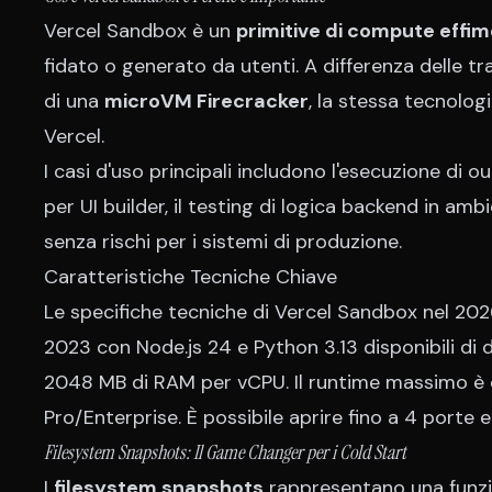
Vercel Sandbox è un
primitive di compute effi
fidato o generato da utenti. A differenza delle tra
di una
microVM Firecracker
, la stessa tecnologi
Vercel.
I casi d'uso principali includono l'esecuzione di 
per UI builder, il testing di logica backend in amb
senza rischi per i sistemi di produzione.
Caratteristiche Tecniche Chiave
Le specifiche tecniche di Vercel Sandbox nel 202
2023 con Node.js 24 e Python 3.13 disponibili di 
2048 MB di RAM per vCPU. Il runtime massimo è di
Pro/Enterprise. È possibile aprire fino a 4 porte 
Filesystem Snapshots: Il Game Changer per i Cold Start
I
filesystem snapshots
rappresentano una funzio