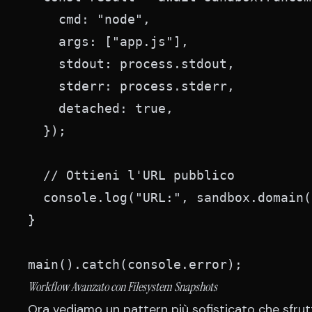
    cmd: "node",

    args: ["app.js"],

    stdout: process.stdout,

    stderr: process.stderr,

    detached: true,

  });

  // Ottieni l'URL pubblico

  console.log("URL:", sandbox.domain(
}

main().catch(console.error);
Workflow Avanzato con Filesystem Snapshots
Ora vediamo un pattern più sofisticato che sfrut