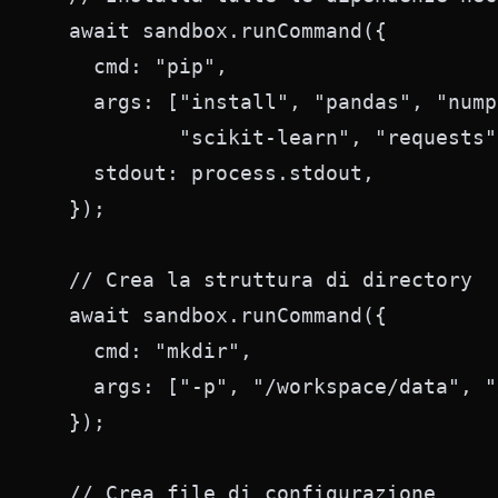
  await sandbox.runCommand({

    cmd: "pip",

    args: ["install", "pandas", "nump
           "scikit-learn", "requests"
    stdout: process.stdout,

  });

  // Crea la struttura di directory

  await sandbox.runCommand({

    cmd: "mkdir",

    args: ["-p", "/workspace/data", "
  });

  // Crea file di configurazione
