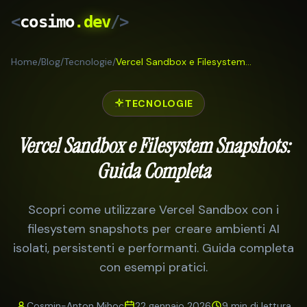
<
cosimo
.dev
/>
Home
/
Blog
/
Tecnologie
/
Vercel Sandbox e Filesystem Snapshots: Guida Completa
Servizi
Risultati
TECNOLOGIE
Come Lavoro
Vercel Sandbox e Filesystem Snapshots:
Blog
Guida Completa
IT
/
RO
Scopri come utilizzare Vercel Sandbox con i
filesystem snapshots per creare ambienti AI
Preventi
isolati, persistenti e performanti. Guida completa
con esempi pratici.
Cosmin-Anton Mihoc
22 gennaio 2026
9 min
di lettura