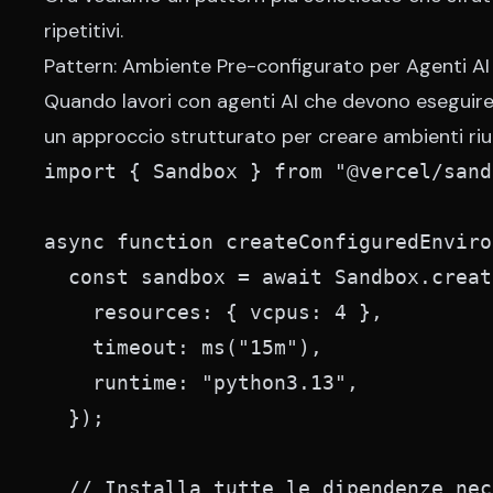
ripetitivi.
Pattern: Ambiente Pre-configurato per Agenti AI
Quando lavori con
agenti AI
che devono eseguire 
un approccio strutturato per creare ambienti riuti
import { Sandbox } from "@vercel/sand
async function createConfiguredEnviro
  const sandbox = await Sandbox.create
    resources: { vcpus: 4 },

    timeout: ms("15m"),

    runtime: "python3.13",

  });

  // Installa tutte le dipendenze nec