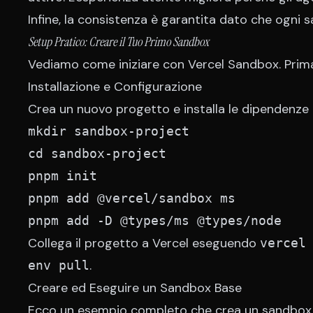
Infine, la consistenza è garantita dato che ogni 
Setup Pratico: Creare il Tuo Primo Sandbox
Vediamo come iniziare con Vercel Sandbox. Prima 
Installazione e Configurazione
Crea un nuovo progetto e installa le dipendenze
mkdir sandbox-project

cd sandbox-project

pnpm init

pnpm add @vercel/sandbox ms

pnpm add -D @types/ms @types/node
Collega il progetto a Vercel eseguendo
vercel
.
env pull
Creare ed Eseguire un Sandbox Base
Ecco un esempio completo che crea un sandbox, 