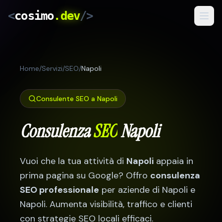
<
cosimo
.dev
/>
Servizi
Home
/
Servizi
/
SEO
/
Napoli
Risultati
Come Lavoro
Consulente SEO a
Napoli
Blog
Consulenza
SEO
Napoli
IT
/
RO
Vuoi che la tua attività di
Napoli
appaia in
Preventivo Gratuito
prima pagina su Google? Offro
consulenza
SEO professionale
per aziende di
Napoli
e
Napoli
. Aumenta visibilità, traffico e clienti
con strategie SEO locali efficaci.