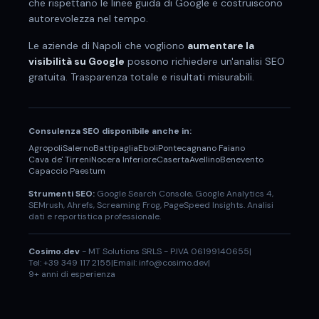
che rispettano le linee guida di Google e costruiscono
autorevolezza nel tempo.
Le aziende di
Napoli
che vogliono
aumentare la
visibilità su Google
possono richiedere un'analisi SEO
gratuita. Trasparenza totale e risultati misurabili.
Consulenza SEO disponibile anche in:
Agropoli
Salerno
Battipaglia
Eboli
Pontecagnano Faiano
Cava de' Tirreni
Nocera Inferiore
Caserta
Avellino
Benevento
Capaccio Paestum
Strumenti SEO:
Google Search Console, Google Analytics 4,
SEMrush, Ahrefs, Screaming Frog, PageSpeed Insights. Analisi
dati e reportistica professionale.
Cosimo.dev
- MT Solutions SRLS - P.IVA 06199140655
|
Tel: +39 349 117 2155
|
Email: info@cosimo.dev
|
9+ anni di esperienza