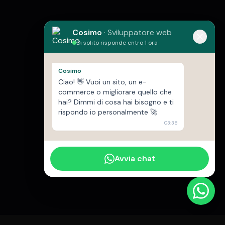
Cosimo
·
Sviluppatore web
Di solito risponde entro 1 ora
Cosimo
Ciao! 👋 Vuoi un sito, un e-
commerce o migliorare quello che
hai? Dimmi di cosa hai bisogno e ti
rispondo io personalmente 🚀
03:38
Avvia chat