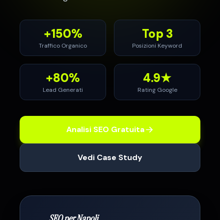
+150%
Top 3
Traffico Organico
Posizioni Keyword
+80%
4.9★
Lead Generati
Rating Google
Analisi SEO Gratuita
Vedi Case Study
SEO per
Napoli