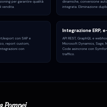
sioning per garantire qualità
dinamiche, conversione aut
i vendita.
integrata. Eliminazione dupl
Integrazione ERP,
rt/export con SAP e
API REST, GraphQL e webhook
co, report custom,
Microsoft Dynamics, Sage,
integrazioni con
Code asincrone con Symfony 
traffico.
a
Pompei