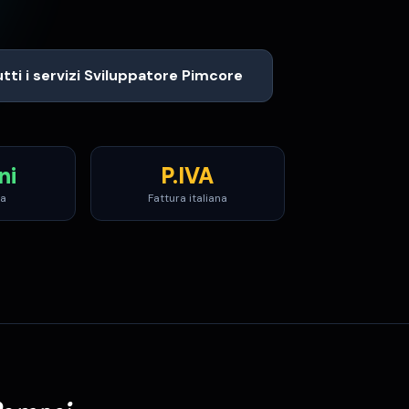
tti i servizi
Sviluppatore Pimcore
ni
P.IVA
za
Fattura italiana