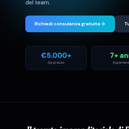
del team.
Richiedi consulenza gratuita
Tu
€
5.000
+
7+ an
Da prezzo
Esperien