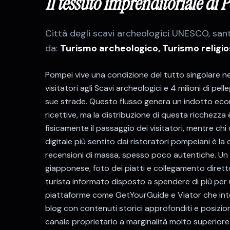
Il tessuto imprenditoriale di
P
Città degli scavi archeologici UNESCO, san
da:
Turismo archeologico, Turismo religio
Pompei vive una condizione del tutto singolare n
visitatori agli Scavi archeologici e 4 milioni di pe
sue strade. Questo flusso genera un indotto econom
ricettive, ma la distribuzione di questa ricchezz
fisicamente il passaggio dei visitatori, mentre chi
digitale più sentito dai ristoratori pompeiani è 
recensioni di massa, spesso poco autentiche. Un r
giapponese, foto dei piatti e collegamento diretto
turista informato disposto a spendere di più per u
piattaforme come GetYourGuide e Viator che inte
blog con contenuti storici approfonditi e posiz
canale proprietario a marginalità molto superiore