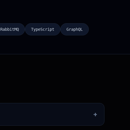
RabbitMQ
TypeScript
GraphQL
+