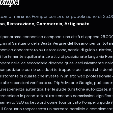
ompei
tuario mariano
,
Pompei
conta una popolazione di
25.0
so, Ristorazione, Commercio, Artigianato
.
el panorama economico campano: una città di appena 25.000 re
llegrini al Santuario della Beata Vergine del Rosario, per un tota
ico concentrato su ristorazione, servizi di guida turistica, v
a è fortemente squilibrata. Le attività posizionate lungo via R
 opera nelle vie secondarie dipende quasi esclusivamente dalla vi
la competizione con le cosiddette trappole per turisti che dom
istorante di qualità che investe in un sito web professionale
 alle recensioni verificate su TripAdvisor e Google, può costru
n'esperienza autentica. Per le guide turistiche autorizzate, i
rmediano le prenotazioni trattenendo commissioni significati
ionamento SEO su keyword come tour privato Pompei o guida it
. Il Santuario rappresenta un mercato parallelo e complementa