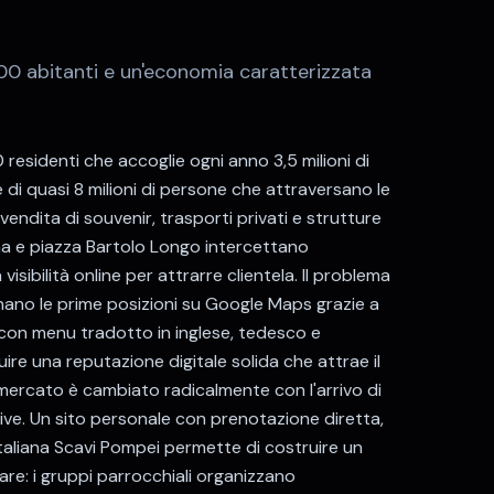
00
abitanti e un'economia caratterizzata
sidenti che accoglie ogni anno 3,5 milioni di
le di quasi 8 milioni di persone che attraversano le
endita di souvenir, trasporti privati e strutture
oma e piazza Bartolo Longo intercettano
sibilità online per attrarre clientela. Il problema
inano le prime posizioni su Google Maps grazie a
 con menu tradotto in inglese, tedesco e
ire una reputazione digitale solida che attrae il
l mercato è cambiato radicalmente con l'arrivo di
ve. Un sito personale con prenotazione diretta,
aliana Scavi Pompei permette di costruire un
re: i gruppi parrocchiali organizzano