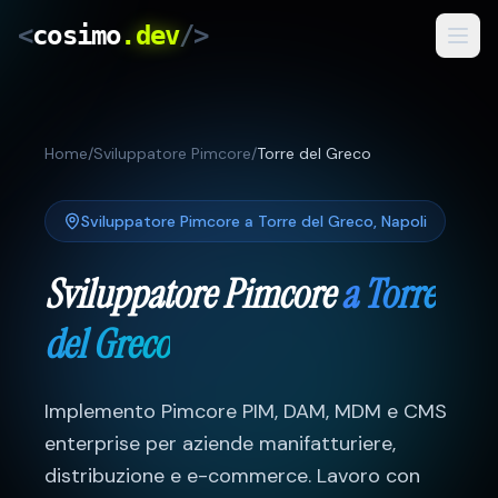
<
cosimo
.dev
/>
Servizi
Home
/
Sviluppatore Pimcore
/
Torre del Greco
Risultati
Come Lavoro
Sviluppatore Pimcore
a
Torre del Greco
,
Napoli
Blog
Sviluppatore Pimcore
a
Torre
del Greco
IT
/
RO
Preventivo Gratuito
Implemento Pimcore PIM, DAM, MDM e CMS
enterprise per aziende manifatturiere,
distribuzione e e-commerce.
Lavoro con