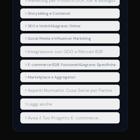
Marketing per Prodotti DOP, IGP e Biologici
Storytelling e Contenuti
SEO e Visibilit&agrave; Online
Social Media e Influencer Marketing
Integrazione con GDO e Mercati B2B
E-commerce B2B: Funzionalit&agrave; Specifiche
Marketplace e Aggregatori
Aspetti Normativi: Cosa Serve per Partire
Leggi anche
Avvia il Tuo Progetto E-commerce
Agricolo