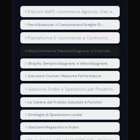
Il Boom dell'E-commerce Agricolo: Dati e
Tendenze 2026
Perch&eacute; il Consumatore Sceglie l'E-
commerce Agricolo
Piattaforme E-commerce a Confronto:
WooCommerce vs Shopify vs Custom
WooCommerce: Flessibilit&agrave; e Controllo
Shopify: Semplicit&agrave; e Velocit&agrave;
Soluzione Custom: Massima Performance
Gestione Ordini e Spedizioni per Prodotti
Freschi
La Catena del Freddo: Soluzioni e Fornitori
Strategie di Spedizione Locale
Gestione Magazzino e Ordini