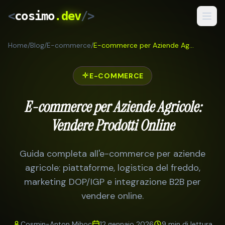
<
cosimo
.dev
/>
Home
/
Blog
/
E-commerce
/
E-commerce per Aziende Agricole: Vendere Prodotti Online
Servizi
Risultati
E-COMMERCE
Come Lavoro
E-commerce per Aziende Agricole:
Blog
Vendere Prodotti Online
IT
/
RO
Guida completa all'e-commerce per aziende
agricole: piattaforme, logistica del freddo,
Preventivo Gratuito
marketing DOP/IGP e integrazione B2B per
vendere online.
Cosmin-Anton Mihoc
12 gennaio 2026
9 min
di lettura