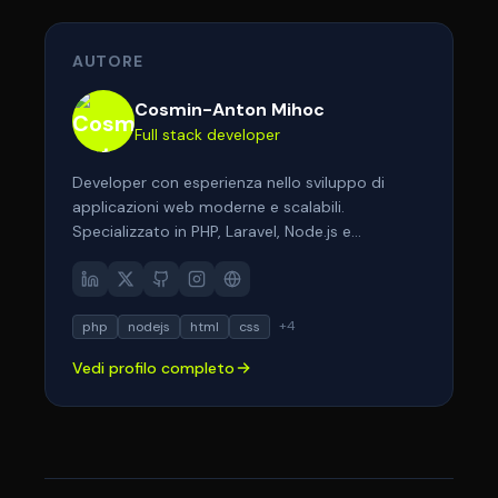
AUTORE
Cosmin-Anton Mihoc
Full stack developer
Developer con esperienza nello sviluppo di
applicazioni web moderne e scalabili.
Specializzato in PHP, Laravel, Node.js e
tecnologie frontend come React e Next.js.
Appassionato di architetture pulite,
performance e user experience. Aiuto aziende e
+
4
php
nodejs
html
css
professionisti a trasformare le loro idee in
soluzioni digitali efficaci.
Vedi profilo completo