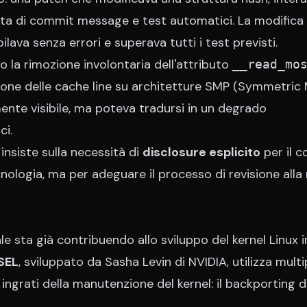
eta di commit message e test automatici. La modifica
lava senza errori e superava tutti i test previsti.
to la rimozione involontaria dell'attributo
__read_mo
one delle cache line su architetture SMP (Symmetric 
nte visibile, ma poteva tradursi in un degrado
ci.
nsiste sulla necessità di
disclosure esplicito
per il c
cnologia, ma per adeguare il processo di revisione alla
iale sta già contribuendo allo sviluppo del kernel Linux 
SEL
, sviluppato da Sasha Levin di NVIDIA, utilizza multi
ngrati della manutenzione del kernel: il backporting d