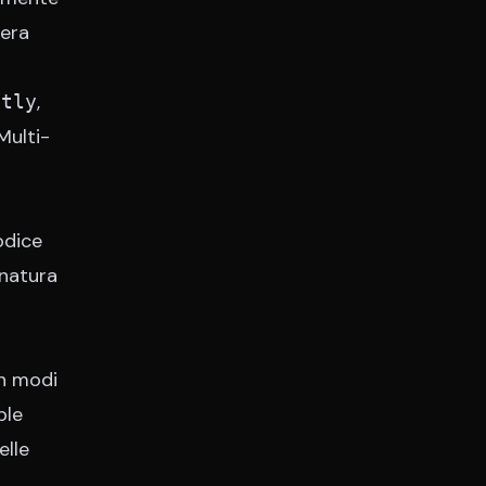
 era
,
stly
Multi-
odice
 natura
in modi
ple
elle