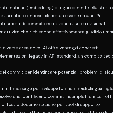
atematiche (embedding) di ogni commit nella storia 
e sarebbero impossibili per un essere umano. Per i
il numero di commit che devono essere revisionati
 attività che richiedono effettivamente giudizio uma
o diverse aree dove l'AI offre vantaggi concreti:
mplementazioni legacy in API standard, un compito ted
i dei commit per identificare potenziali problemi di sic
ommit message per sviluppatori non madrelingua ingl
esolve che identificano commit incompleti o incorretti
 di test e documentazione per tool di supporto
amplificatore di attenzione, non come un sostituto del g