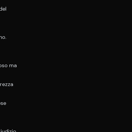
del
no.
ioso ma
urezza
ese
iudizio