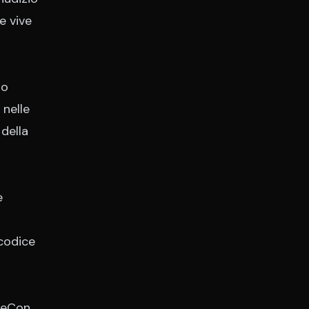
e vive
to
 nelle
 della
e
 codice
beCon,