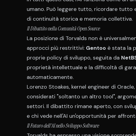
umano. Può leggere tutto, ricordare tutto e
di continuità storica e memoria collettiva.
Il Dibattito nella Comunità Open Source
La posizione di Torvalds non è universalmen
approcci più restrittivi:
Gentoo
è stata la p
proprie policy di sviluppo, seguita da
NetB
proprietà intellettuale e la difficoltà di ga
automaticamente.
Lorenzo Stoakes, kernel engineer di Oracle
considerati "soltanto un altro tool", argome
settori. Il dibattito rimane aperto, con svil
e chi vede nell'AI un'opportunità per affron
Il Futuro dell'AI nello Sviluppo Software
Torvalds ha espresso una visione sorprende