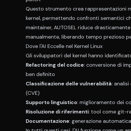
Questo strumento crea rappresentazioni m
kernel, permettendo confronti semantici ch
maintainer, AUTOSEL riduce drasticamente 
manualmente, liberando tempo prezioso per
Dove l'AI Eccelle nel Kernel Linux
Gli sviluppatori del kernel hanno identificat
Refactoring del codice
: conversione di i
ben definito
Classificazione delle vulnerabilità
: analis
(CVE)
Supporto linguistico
: miglioramento dei c
Risoluzione di riferimenti
: tool come git-r
Documentazione
: generazione automatica
In tutti questi casi, l'AI funziona come un 