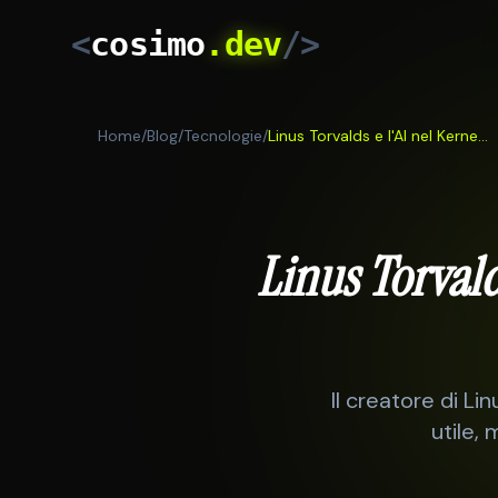
<
cosimo
.dev
/>
Home
/
Blog
/
Tecnologie
/
Linus Torvalds e l'AI nel Kernel Linux: la Qualità Prima di Tutto
Linus Torvald
Il creatore di Li
utile,