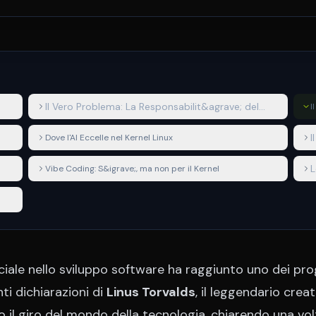
Il Vero Problema: La Responsabilit&agrave; del
I
Codice
I
Dove l'AI Eccelle nel Kernel Linux
L
Vibe Coding: S&igrave;, ma non per il Kernel
rtificiale nello sviluppo software ha raggiunto uno dei pro
nti dichiarazioni di
Linus Torvalds
, il leggendario crea
 il giro del mondo della tecnologia, chiarendo una vol