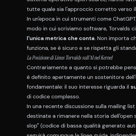
tutte quale sia l'approccio corretto verso
In un'epoca in cui strumenti come ChatGPT,
modo in cui scriviamo software, Torvalds c
l'unica metrica che conta
. Non importa ch
funziona, se è sicuro e se rispetta gli stan
La Posizione di Linus Torvalds sull'AI nel Kernel
Contrariamente a quanto si potrebbe pensare,
è definito apertamente un sostenitore dell'
fondamentale: il suo interesse riguarda il
s
di codice complesso.
In una recente discussione sulla mailing list
destinate a rimanere nella storia dell'open s
slop" (codice di bassa qualità generato au
seguirà comunque le linee guida, indipend