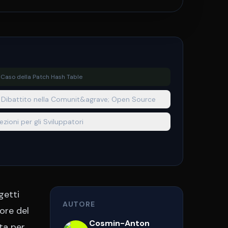
l Caso della Patch Hash Table
l Dibattito nella Comunit&agrave; Open Source
ezioni per gli Sviluppatori
getti
AUTORE
tore del
Cosmin-Anton
ta per