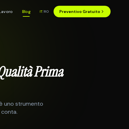
Lavoro
Blog
Preventivo Gratuito
IT
/
RO
 Qualità Prima
AI è uno strumento
 conta.