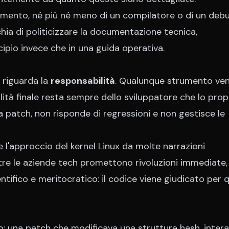
trumento, né più né meno di un compilatore o di un deb
hia di politicizzare la documentazione tecnica,
cipio invece che in una guida operativa.
s riguarda la
responsabilità
. Qualunque strumento ve
ilità finale resta sempre dello sviluppatore che lo pro
a patch, non risponde di regressioni e non gestisce le
'approccio del kernel Linux da molte narrazioni
entre le aziende tech promettono rivoluzioni immediate, 
ifico e meritocratico: il codice viene giudicato per q
: una patch che modificava una struttura hash, inte