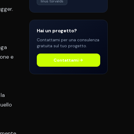
linus torvalds
ugger.
Hai un progetto?
Contattami per una consulenza
gratuita sul tuo progetto.
nga
pone e
Contattami
la
uello
ramente