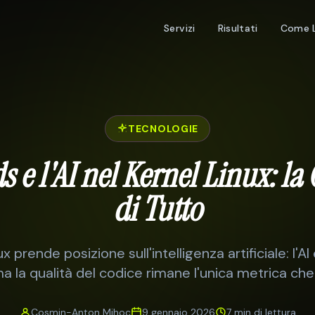
Servizi
Risultati
Come 
TECNOLOGIE
s e l'AI nel Kernel Linux: la
di Tutto
nux prende posizione sull'intelligenza artificiale: l'
 ma la qualità del codice rimane l'unica metrica che
Cosmin-Anton Mihoc
9 gennaio 2026
7 min
di lettura