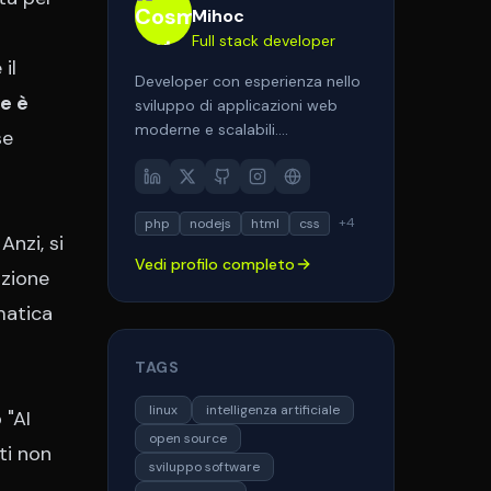
Mihoc
Full stack developer
il
Developer con esperienza nello
ce è
sviluppo di applicazioni web
moderne e scalabili.
se
Specializzato in PHP, Laravel,
Node.js e tecnologie frontend
come React e Next.js.
+
4
php
nodejs
html
css
Appassionato di architetture
Anzi, si
pulite, performance e user
Vedi profilo completo
experience. Aiuto aziende e
azione
professionisti a trasformare le
matica
loro idee in soluzioni digitali
efficaci.
TAGS
linux
intelligenza artificiale
 "AI
open source
ti non
sviluppo software