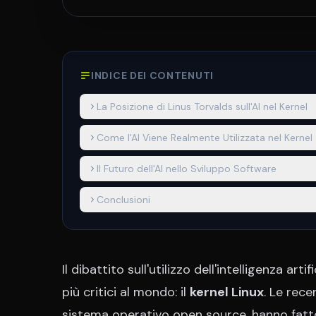
INDICE DEI CONTENUTI
La Posizione di Linus Torvalds sull'AI nel Kernel
Come l'AI Viene Realmente Utilizzata nel Kernel
Il Futuro dell'AI nello Sviluppo Software
Conclusioni
Il dibattito sull'utilizzo dell'intelligenza a
più critici al mondo: il
kernel Linux
. Le rece
sistema operativo open source, hanno fatto