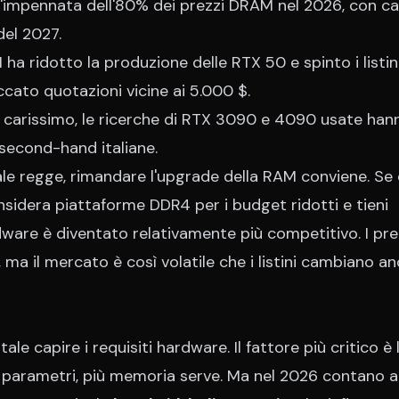
un'impennata dell'80% dei prezzi DRAM nel 2026, con c
del 2027.
M ha ridotto la produzione delle RTX 50 e spinto i listin
ccato quotazioni vicine ai 5.000 $.
 o carissimo, le ricerche di RTX 3090 e 4090 usate han
second-hand italiane.
ale regge, rimandare l'upgrade della RAM conviene. Se 
nsidera piattaforme DDR4 per i budget ridotti e tieni
dware è diventato relativamente più competitivo. I prez
 ma il mercato è così volatile che i listini cambiano a
le capire i requisiti hardware. Il fattore più critico è 
a parametri, più memoria serve. Ma nel 2026 contano a