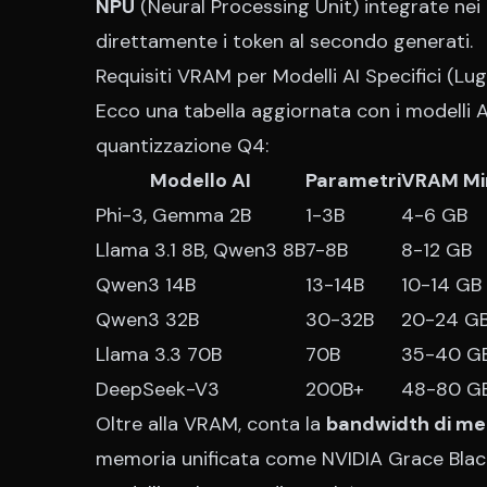
NPU
(Neural Processing Unit) integrate nei
direttamente i token al secondo generati.
Requisiti VRAM per Modelli AI Specifici (Lug
Ecco una tabella aggiornata con i modelli AI
quantizzazione Q4:
Modello AI
Parametri
VRAM Mi
Phi-3, Gemma 2B
1-3B
4-6 GB
Llama 3.1 8B, Qwen3 8B
7-8B
8-12 GB
Qwen3 14B
13-14B
10-14 GB
Qwen3 32B
30-32B
20-24 G
Llama 3.3 70B
70B
35-40 G
DeepSeek-V3
200B+
48-80 G
Oltre alla VRAM, conta la
bandwidth di m
memoria unificata come NVIDIA Grace Blackwe