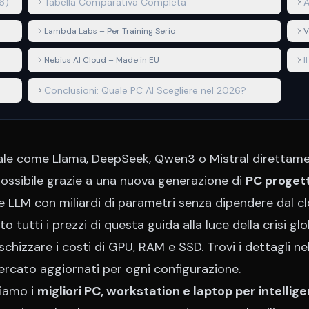
6)
Tabella Comparativa Completa
A
H
Lambda Labs – Per Training Serio
V
I
Nebius AI Cloud – Made in EU
H
Conclusioni: Quale PC AI Scegliere nel 2026?
ficiale come Llama, DeepSeek, Qwen3 o Mistral direttam
possibile grazie a una nuova generazione di
PC progett
are LLM con miliardi di parametri senza dipendere dal cl
o tutti i prezzi di questa guida alla luce della crisi gl
chizzare i costi di GPU, RAM e SSD. Trovi i dettagli nel
mercato aggiornati per ogni configurazione.
ziamo i
migliori PC, workstation e laptop per intellig