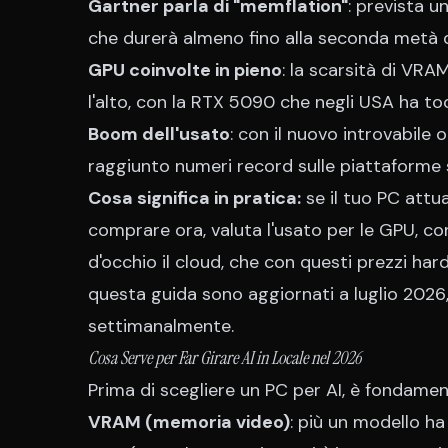
Gartner parla di "memflation"
: prevista 
che durerà almeno fino alla seconda metà 
GPU coinvolte in pieno
: la scarsità di VRA
l'alto, con la RTX 5090 che negli USA ha to
Boom dell'usato
: con il nuovo introvabile
raggiunto numeri record sulle piattaforme 
Cosa significa in pratica:
se il tuo PC attu
comprare ora, valuta l'usato per le GPU, co
d'occhio il cloud, che con questi prezzi har
questa guida sono aggiornati a luglio 2026,
settimanalmente.
Cosa Serve per Far Girare AI in Locale nel 2026
Prima di scegliere un PC per AI, è fondamenta
VRAM (memoria video)
: più un modello h