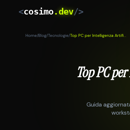
<
cosimo
.dev
/>
Home
/
Blog
/
Tecnologie
/
Top PC per Intelligenza Artificiale: Guida Completa Acquisto 2026
Top PC per 
Guida aggiornata 
workst