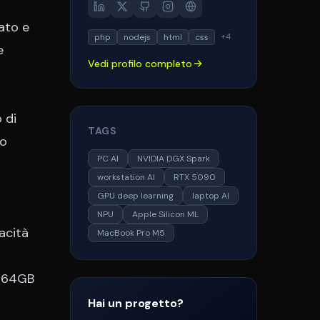
Node.js e tecnologie frontend
come React e Next.js.
ato e
+
4
php
nodejs
html
css
Appassionato di architetture
e
pulite, performance e user
Vedi profilo completo
experience. Aiuto aziende e
professionisti a trasformare le
loro idee in soluzioni digitali
 di
efficaci.
TAGS
so
PC AI
NVIDIA DGX Spark
workstation AI
RTX 5090
GPU deep learning
laptop AI
NPU
Apple Silicon ML
acità
MacBook Pro M5
it 64GB
Hai un progetto?