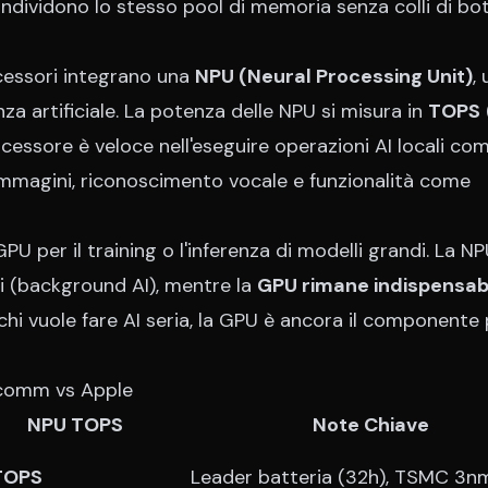
dividono lo stesso pool di memoria senza colli di bott
ocessori integrano una
NPU (Neural Processing Unit)
,
za artificiale. La potenza delle NPU si misura in
TOPS
ocessore è veloce nell'eseguire operazioni AI locali co
immagini, riconoscimento vocale e funzionalità come
U per il training o l'inferenza di modelli grandi. La NP
vi (background AI), mentre la
GPU rimane indispensab
chi vuole fare AI seria, la GPU è ancora il componente 
lcomm vs Apple
NPU TOPS
Note Chiave
TOPS
Leader batteria (32h), TSMC 3n