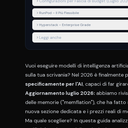
Configurazioni per Fascia di Budget (Luglio 202
RunPod – Il Più Flessibile
Hyperstack – Enterprise Grade
Leggi anche
Vuoi eseguire modelli di intelligenza arti
sulla tua scrivania? Nel 2026 è finalmente 
specificamente per l'AI
, capaci di far gir
Aggiornamento luglio 2026:
abbiamo rivist
delle memorie ("memflation"), che ha fatto s
nuova sezione dedicata e i prezzi reali di 
Ma quale scegliere? In questa guida analiz