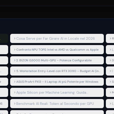
Cosa Serve per Far Girare AI in Locale nel 2026
R
L
Confronto NPU TOPS: Intel vs AMD vs Qualcomm vs Apple
2. BIZON G3000 Multi-GPU – Potenza Configurabile
3
I
5. Workstation Entry-Level con RTX 3090 – Budget AI (in
Salita)
e
ASUS ProArt PX13 – Il Laptop AI più Potente per Windows
S
Apple Silicon per Machine Learning: Guida
M
Completa
Benchmark AI Reali: Token al Secondo per GPU
L
OS
O