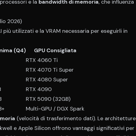
 processori e la
bandwidth di memoria
, che influenza
lio 2026)
 più utilizzati e la VRAM necessaria per eseguirli in
nima (Q4)
GPU Consigliata
RTX 4060 Ti
RTX 4070 Ti Super
RTX 4080 Super
B
RTX 4090
B
RTX 5090 (32GB)
B+
Multi-GPU / DGX Spark
emoria
(velocità di trasferimento dati). Le architettur
ll e Apple Silicon offrono vantaggi significativi per