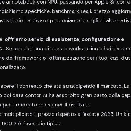
rise ai notebook con NPU, passando per Apple Silicon e
ndichiamo specifiche, benchmark reali, prezzo aggiorn
nvestire in hardware, proponiamo le migliori alternativ
e:
offriamo servizi di assistenza, configurazione e
I. Se acquisti una di queste workstation e hai bisogno
one dei framework o l'ottimizzazione per i tuoi casi d'u
onalizzato
.
noscere il contesto che sta stravolgendo il mercato. La
ei data center AI ha assorbito gran parte della cap
per il mercato consumer. Il risultato:
no moltiplicato il prezzo rispetto all'estate 2025. Un k
600 $ è l'esempio tipico.