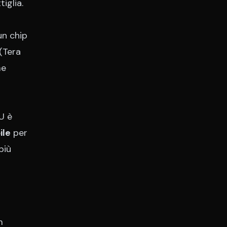
iglia.
 un chip
(Tera
me
U è
ile
per
più
m