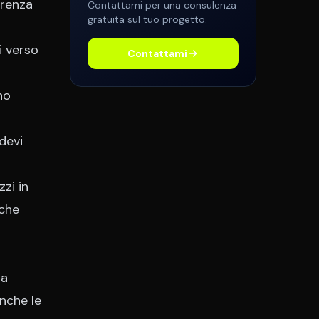
arenza
Contattami per una consulenza
gratuita sul tuo progetto.
i verso
Contattami
no
devi
zi in
nche
la
nche le