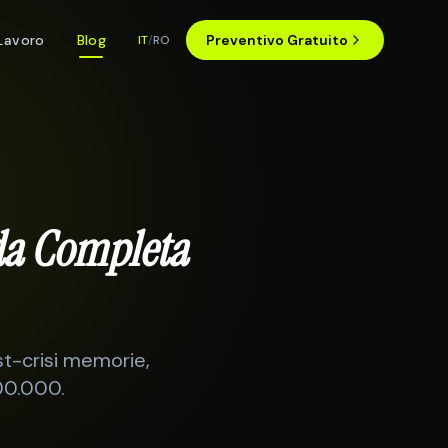
Lavoro
Blog
Preventivo Gratuito
IT
/
RO
ida Completa
ost-crisi memorie,
00.000.