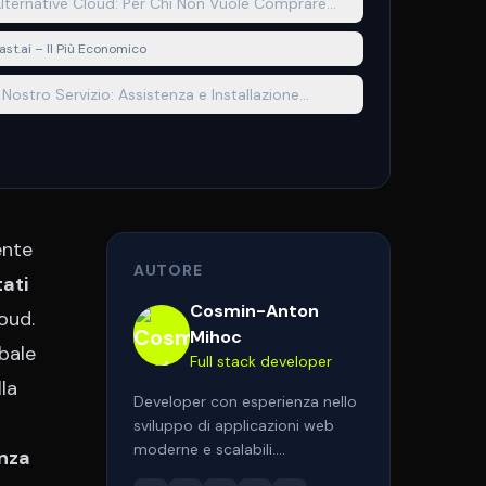
lternative Cloud: Per Chi Non Vuole Comprare
ardware
ast.ai – Il Più Economico
l Nostro Servizio: Assistenza e Installazione
ardware AI
ente
AUTORE
ati
Cosmin-Anton
oud.
Mihoc
obale
Full stack developer
la
Developer con esperienza nello
sviluppo di applicazioni web
moderne e scalabili.
enza
Specializzato in PHP, Laravel,