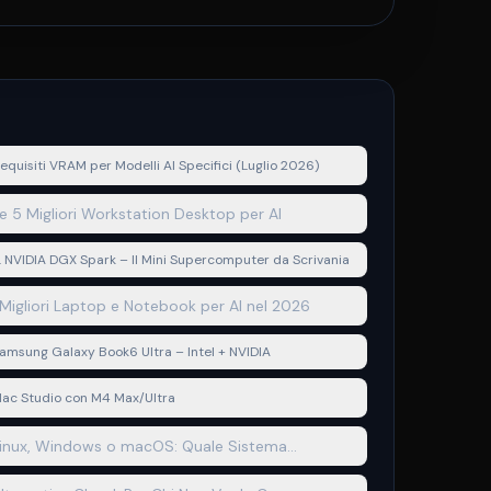
equisiti VRAM per Modelli AI Specifici (Luglio 2026)
e 5 Migliori Workstation Desktop per AI
. NVIDIA DGX Spark – Il Mini Supercomputer da Scrivania
 Migliori Laptop e Notebook per AI nel 2026
amsung Galaxy Book6 Ultra – Intel + NVIDIA
ac Studio con M4 Max/Ultra
inux, Windows o macOS: Quale Sistema
perativo per AI