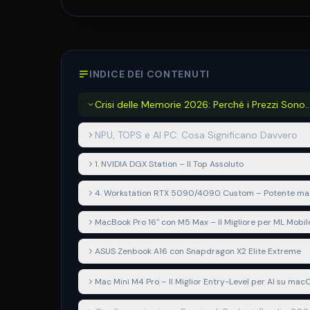
INDICE DEI CONTENUTI
Crisi delle Memorie 2026: Perché i Prezzi Sono
Esplosi
NPU, TOPS e AI PC: Cosa Significano Davvero
1. NVIDIA DGX Station – Il Top Assoluto
4. Workstation RTX 5090/4090 Custom – Potente ma
Non Più Conveniente
MacBook Pro 16" con M5 Max – Il Migliore per ML Mobil
ASUS Zenbook A16 con Snapdragon X2 Elite Extreme
Mac Mini M4 Pro – Il Miglior Entry-Level per AI su mac